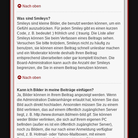
Nach oben
Was sind Smileys?
Smileys sind kleine Bilder, die benutzt werden können, um ein
Gefühl auszudrücken. Für jeden Smiley gibt es einen kurzen
Code, z. B. bedeutet :) fröhlich und :( traurig. Die Liste aller
Smileys können Sie beim Verfassen eines Beitrags sehen.
Versuchen Sie bitte trotzdem, Smileys nicht zu häufig zu
benutzen, sie können einen Beitrag schnell unlesbar machen
und ein Moderator könnte deshalb Ihren Beitrag
entsprechend überarbeiten oder gar komplett löschen. Die
Board-Administration kann auch die Anzahl der Smileys
begrenzen, die Sie in einem Beitrag benutzen können.
Nach oben
Kann ich Bilder in meine Beiträge einfügen?
Ja, Bilder können in Ihrem Beitrag angezeigt werden. Wenn
die Administration Dateianhänge erlaubt hat, können Sie das
Bild auch direkt hochladen. Ansonsten müssen Sie zu einem
Bild verlinken, das auf einem öffentlich zugänglichen Server
liegt, z. B. http://www.domain.tld/mein-bild.gif. Sie können
weder Bilder verlinken, die sich auf Ihrem eigenen PC
befinden (außer es ist ein öffentlich zugänglicher Server),
noch zu Bildern, die nur nach einer Anmeldung verfügbar
sind, z. B. Hotmail- oder Yahoo-Mailboxen, mit einem