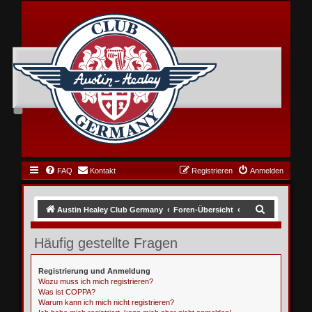
FAQ
Kontakt
Registrieren
Anmelden
S
Austin Healey Club Germany
Foren-Übersicht
u
Häufig gestellte Fragen
c
h
Registrierung und Anmeldung
e
Wozu muss ich mich registrieren?
Was ist COPPA?
Warum kann ich mich nicht registrieren?