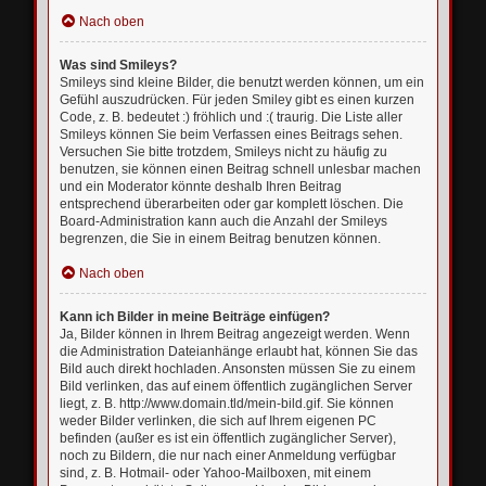
Nach oben
Was sind Smileys?
Smileys sind kleine Bilder, die benutzt werden können, um ein
Gefühl auszudrücken. Für jeden Smiley gibt es einen kurzen
Code, z. B. bedeutet :) fröhlich und :( traurig. Die Liste aller
Smileys können Sie beim Verfassen eines Beitrags sehen.
Versuchen Sie bitte trotzdem, Smileys nicht zu häufig zu
benutzen, sie können einen Beitrag schnell unlesbar machen
und ein Moderator könnte deshalb Ihren Beitrag
entsprechend überarbeiten oder gar komplett löschen. Die
Board-Administration kann auch die Anzahl der Smileys
begrenzen, die Sie in einem Beitrag benutzen können.
Nach oben
Kann ich Bilder in meine Beiträge einfügen?
Ja, Bilder können in Ihrem Beitrag angezeigt werden. Wenn
die Administration Dateianhänge erlaubt hat, können Sie das
Bild auch direkt hochladen. Ansonsten müssen Sie zu einem
Bild verlinken, das auf einem öffentlich zugänglichen Server
liegt, z. B. http://www.domain.tld/mein-bild.gif. Sie können
weder Bilder verlinken, die sich auf Ihrem eigenen PC
befinden (außer es ist ein öffentlich zugänglicher Server),
noch zu Bildern, die nur nach einer Anmeldung verfügbar
sind, z. B. Hotmail- oder Yahoo-Mailboxen, mit einem