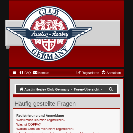
FAQ
Kontakt
Registrieren
Anmelden
S
Austin Healey Club Germany
Foren-Übersicht
u
Häufig gestellte Fragen
c
h
Registrierung und Anmeldung
e
Wozu muss ich mich registrieren?
Was ist COPPA?
Warum kann ich mich nicht registrieren?