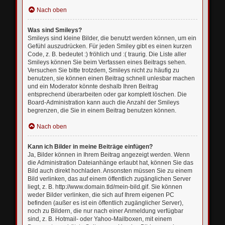
Nach oben
Was sind Smileys?
Smileys sind kleine Bilder, die benutzt werden können, um ein
Gefühl auszudrücken. Für jeden Smiley gibt es einen kurzen
Code, z. B. bedeutet :) fröhlich und :( traurig. Die Liste aller
Smileys können Sie beim Verfassen eines Beitrags sehen.
Versuchen Sie bitte trotzdem, Smileys nicht zu häufig zu
benutzen, sie können einen Beitrag schnell unlesbar machen
und ein Moderator könnte deshalb Ihren Beitrag
entsprechend überarbeiten oder gar komplett löschen. Die
Board-Administration kann auch die Anzahl der Smileys
begrenzen, die Sie in einem Beitrag benutzen können.
Nach oben
Kann ich Bilder in meine Beiträge einfügen?
Ja, Bilder können in Ihrem Beitrag angezeigt werden. Wenn
die Administration Dateianhänge erlaubt hat, können Sie das
Bild auch direkt hochladen. Ansonsten müssen Sie zu einem
Bild verlinken, das auf einem öffentlich zugänglichen Server
liegt, z. B. http://www.domain.tld/mein-bild.gif. Sie können
weder Bilder verlinken, die sich auf Ihrem eigenen PC
befinden (außer es ist ein öffentlich zugänglicher Server),
noch zu Bildern, die nur nach einer Anmeldung verfügbar
sind, z. B. Hotmail- oder Yahoo-Mailboxen, mit einem