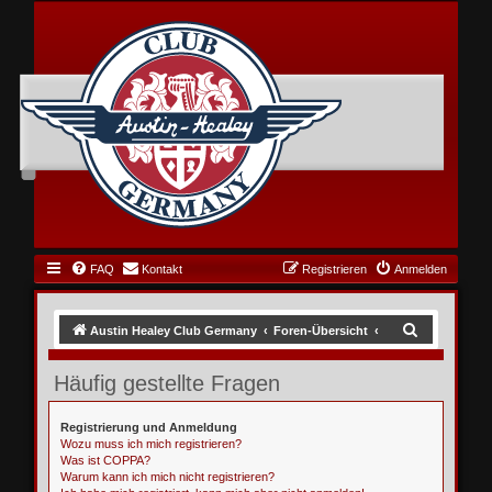
FAQ
Kontakt
Registrieren
Anmelden
S
Austin Healey Club Germany
Foren-Übersicht
u
Häufig gestellte Fragen
c
h
Registrierung und Anmeldung
e
Wozu muss ich mich registrieren?
Was ist COPPA?
Warum kann ich mich nicht registrieren?