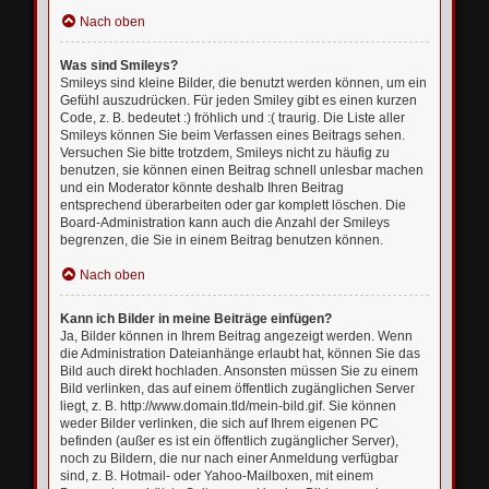
Nach oben
Was sind Smileys?
Smileys sind kleine Bilder, die benutzt werden können, um ein
Gefühl auszudrücken. Für jeden Smiley gibt es einen kurzen
Code, z. B. bedeutet :) fröhlich und :( traurig. Die Liste aller
Smileys können Sie beim Verfassen eines Beitrags sehen.
Versuchen Sie bitte trotzdem, Smileys nicht zu häufig zu
benutzen, sie können einen Beitrag schnell unlesbar machen
und ein Moderator könnte deshalb Ihren Beitrag
entsprechend überarbeiten oder gar komplett löschen. Die
Board-Administration kann auch die Anzahl der Smileys
begrenzen, die Sie in einem Beitrag benutzen können.
Nach oben
Kann ich Bilder in meine Beiträge einfügen?
Ja, Bilder können in Ihrem Beitrag angezeigt werden. Wenn
die Administration Dateianhänge erlaubt hat, können Sie das
Bild auch direkt hochladen. Ansonsten müssen Sie zu einem
Bild verlinken, das auf einem öffentlich zugänglichen Server
liegt, z. B. http://www.domain.tld/mein-bild.gif. Sie können
weder Bilder verlinken, die sich auf Ihrem eigenen PC
befinden (außer es ist ein öffentlich zugänglicher Server),
noch zu Bildern, die nur nach einer Anmeldung verfügbar
sind, z. B. Hotmail- oder Yahoo-Mailboxen, mit einem