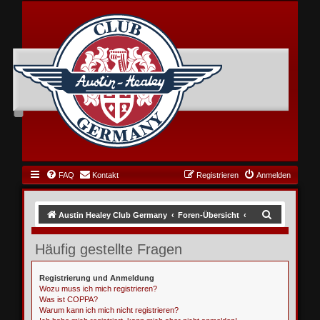
FAQ
Kontakt
Registrieren
Anmelden
S
Austin Healey Club Germany
Foren-Übersicht
u
Häufig gestellte Fragen
c
h
Registrierung und Anmeldung
e
Wozu muss ich mich registrieren?
Was ist COPPA?
Warum kann ich mich nicht registrieren?