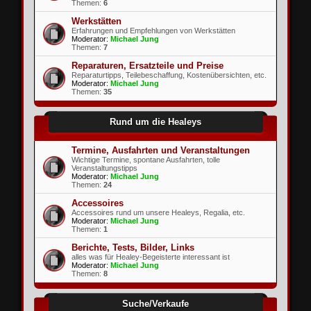
Themen:
6
Werkstätten
Erfahrungen und Empfehlungen von Werkstätten
Moderator:
Michael Jung
Themen:
7
Reparaturen, Ersatzteile und Preise
Reparaturtipps, Teilebeschaffung, Kostenübersichten, etc.
Moderator:
Michael Jung
Themen:
35
Rund um die Healeys
Termine, Ausfahrten und Veranstaltungen
Wichtige Termine, spontane Ausfahrten, tolle
Veranstaltungstipps
Moderator:
Michael Jung
Themen:
24
Accessoires
Accessoires rund um unsere Healeys, Regalia, etc.
Moderator:
Michael Jung
Themen:
1
Berichte, Tests, Bilder, Links
alles was für Healey-Begeisterte interessant ist
Moderator:
Michael Jung
Themen:
8
Suche/Verkaufe