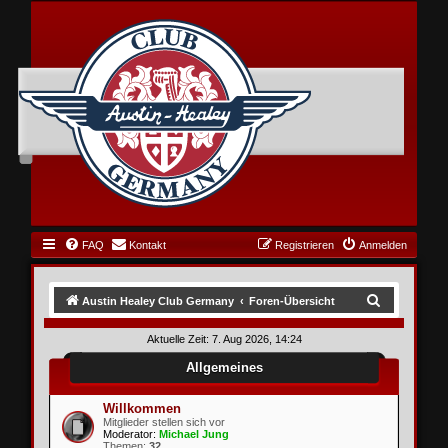
FAQ
Kontakt
Registrieren
Anmelden
S
Austin Healey Club Germany
Foren-Übersicht
u
Aktuelle Zeit: 7. Aug 2026, 14:24
c
Allgemeines
h
e
Willkommen
Mitglieder stellen sich vor
Moderator:
Michael Jung
Themen:
32