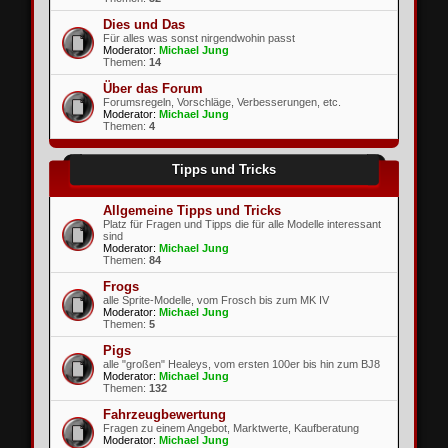
Dies und Das
Für alles was sonst nirgendwohin passt
Moderator:
Michael Jung
Themen:
14
Über das Forum
Forumsregeln, Vorschläge, Verbesserungen, etc.
Moderator:
Michael Jung
Themen:
4
Tipps und Tricks
Allgemeine Tipps und Tricks
Platz für Fragen und Tipps die für alle Modelle interessant
sind
Moderator:
Michael Jung
Themen:
84
Frogs
alle Sprite-Modelle, vom Frosch bis zum MK IV
Moderator:
Michael Jung
Themen:
5
Pigs
alle "großen" Healeys, vom ersten 100er bis hin zum BJ8
Moderator:
Michael Jung
Themen:
132
Fahrzeugbewertung
Fragen zu einem Angebot, Marktwerte, Kaufberatung
Moderator:
Michael Jung