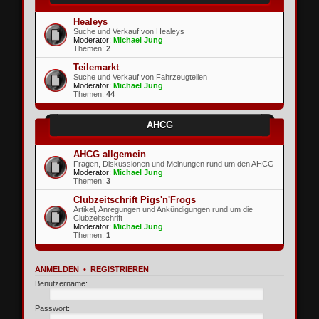
Healeys
Suche und Verkauf von Healeys
Moderator:
Michael Jung
Themen:
2
Teilemarkt
Suche und Verkauf von Fahrzeugteilen
Moderator:
Michael Jung
Themen:
44
AHCG
AHCG allgemein
Fragen, Diskussionen und Meinungen rund um den AHCG
Moderator:
Michael Jung
Themen:
3
Clubzeitschrift Pigs'n'Frogs
Artikel, Anregungen und Ankündigungen rund um die
Clubzeitschrift
Moderator:
Michael Jung
Themen:
1
ANMELDEN
•
REGISTRIEREN
Benutzername:
Passwort: