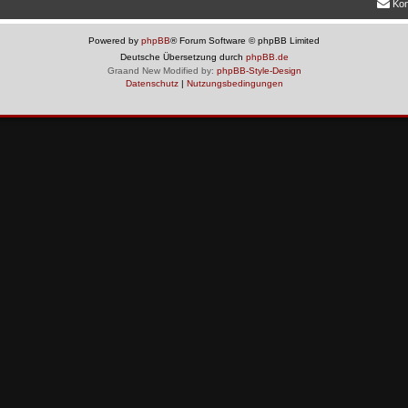
Kon
Powered by
phpBB
® Forum Software © phpBB Limited
Deutsche Übersetzung durch
phpBB.de
Graand New Modified by:
phpBB-Style-Design
Datenschutz
|
Nutzungsbedingungen