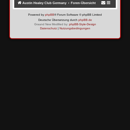
Austin Healey Club Germany
Foren-Übersicht
Powered by
phpBB
® Forum Software © phpBB Limited
Deutsche Übersetzung durch
phpBB.de
Graand New Modified by:
phpBB-Style-Design
Datenschutz
|
Nutzungsbedingungen