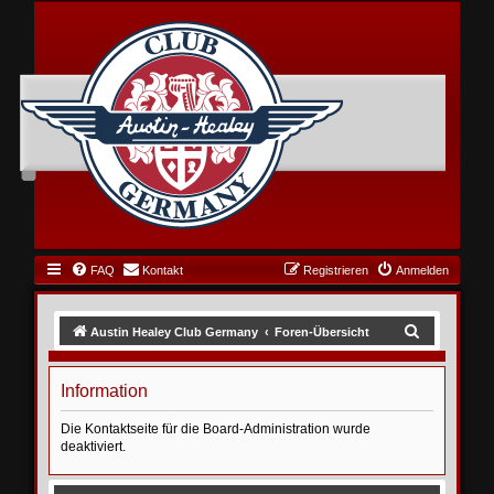
FAQ
Kontakt
Registrieren
Anmelden
S
Austin Healey Club Germany
Foren-Übersicht
u
c
Information
h
Die Kontaktseite für die Board-Administration wurde
e
deaktiviert.