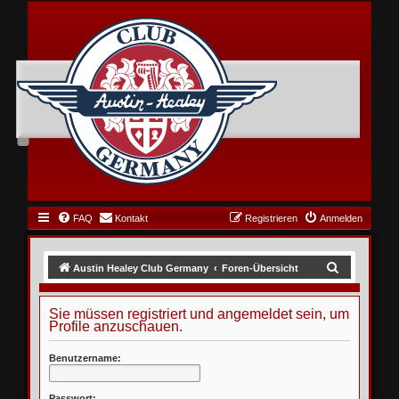
FAQ
Kontakt
Registrieren
Anmelden
S
Austin Healey Club Germany
Foren-Übersicht
u
c
Sie müssen registriert und angemeldet sein, um
Profile anzuschauen.
h
e
Benutzername:
Passwort: