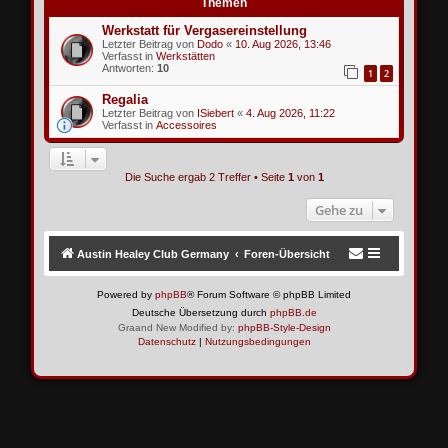
Themen
Werkstatt für Vergasereinstellung
Letzter Beitrag von
Dodo
«
10. Aug 2026, 13:46
Verfasst in
Werkstätten
Antworten:
10
1
2
Regalia
Letzter Beitrag von
ISiebert
«
4. Aug 2026, 11:22
Verfasst in
Accessoires
Die Suche ergab 2 Treffer • Seite
1
von
1
Gehe zu
Austin Healey Club Germany
Foren-Übersicht
Powered by
phpBB
® Forum Software © phpBB Limited
Deutsche Übersetzung durch
phpBB.de
Graand New Modified by:
phpBB-Style-Design
Datenschutz
|
Nutzungsbedingungen