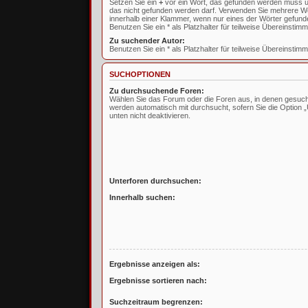
Setzen Sie ein
+
vor ein Wort, das gefunden werden muss 
das nicht gefunden werden darf. Verwenden Sie mehrere W
innerhalb einer Klammer, wenn nur eines der Wörter gefun
Benutzen Sie ein * als Platzhalter für teilweise Übereinstim
Zu suchender Autor:
Benutzen Sie ein * als Platzhalter für teilweise Übereinstim
SUCHOPTIONEN
Zu durchsuchende Foren:
Wählen Sie das Forum oder die Foren aus, in denen gesucht
werden automatisch mit durchsucht, sofern Sie die Option 
unten nicht deaktivieren.
Unterforen durchsuchen:
Innerhalb suchen:
Ergebnisse anzeigen als:
Ergebnisse sortieren nach:
Suchzeitraum begrenzen: