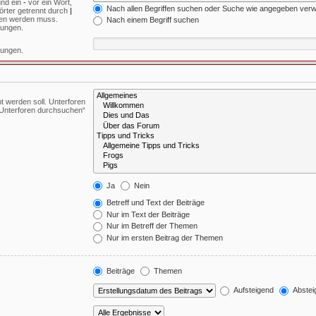
und ein
-
vor ein Wort,
Nach allen Begriffen suchen oder Suche wie angegeben ver
örter getrennt durch
|
den werden muss.
Nach einem Begriff suchen
mungen.
mungen.
 werden soll. Unterforen
„Unterforen durchsuchen“
Ja
Nein
Betreff und Text der Beiträge
Nur im Text der Beiträge
Nur im Betreff der Themen
Nur im ersten Beitrag der Themen
Beiträge
Themen
Aufsteigend
Abstei