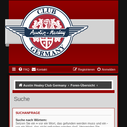
FAQ
Kontakt
Registrieren
Anmelden
Austin Healey Club Germany
Foren-Übersicht
Suche
SUCHANFRAGE
Suche nach Wörtern:
Setzen Sie ein
+
vor ein Wort, das gefunden werden muss und ein
-
vor ein Wort, das nicht gefunden werden darf. Verwenden Sie