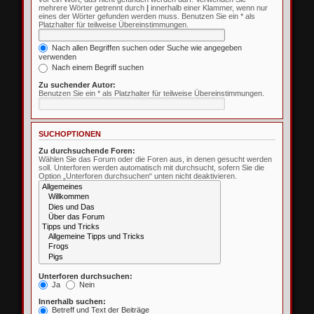
mehrere Wörter getrennt durch
|
innerhalb einer Klammer, wenn nur
eines der Wörter gefunden werden muss. Benutzen Sie ein * als
Platzhalter für teilweise Übereinstimmungen.
Nach allen Begriffen suchen oder Suche wie angegeben
verwenden
Nach einem Begriff suchen
Zu suchender Autor:
Benutzen Sie ein * als Platzhalter für teilweise Übereinstimmungen.
SUCHOPTIONEN
Zu durchsuchende Foren:
Wählen Sie das Forum oder die Foren aus, in denen gesucht werden
soll. Unterforen werden automatisch mit durchsucht, sofern Sie die
Option „Unterforen durchsuchen“ unten nicht deaktivieren.
Unterforen durchsuchen:
Ja
Nein
Innerhalb suchen:
Betreff und Text der Beiträge