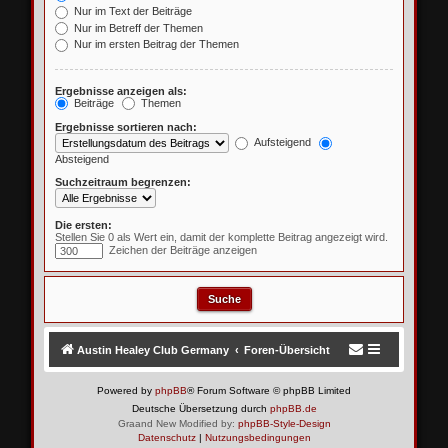
Nur im Text der Beiträge
Nur im Betreff der Themen
Nur im ersten Beitrag der Themen
Ergebnisse anzeigen als:
Beiträge
Themen
Ergebnisse sortieren nach:
Aufsteigend
Absteigend
Suchzeitraum begrenzen:
Die ersten:
Stellen Sie 0 als Wert ein, damit der komplette Beitrag angezeigt wird.
Zeichen der Beiträge anzeigen
Austin Healey Club Germany
Foren-Übersicht
Powered by
phpBB
® Forum Software © phpBB Limited
Deutsche Übersetzung durch
phpBB.de
Graand New Modified by:
phpBB-Style-Design
Datenschutz
|
Nutzungsbedingungen