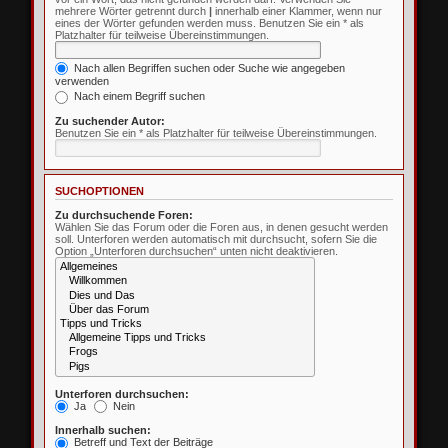
mehrere Wörter getrennt durch
|
innerhalb einer Klammer, wenn nur
eines der Wörter gefunden werden muss. Benutzen Sie ein * als
Platzhalter für teilweise Übereinstimmungen.
Nach allen Begriffen suchen oder Suche wie angegeben
verwenden
Nach einem Begriff suchen
Zu suchender Autor:
Benutzen Sie ein * als Platzhalter für teilweise Übereinstimmungen.
SUCHOPTIONEN
Zu durchsuchende Foren:
Wählen Sie das Forum oder die Foren aus, in denen gesucht werden
soll. Unterforen werden automatisch mit durchsucht, sofern Sie die
Option „Unterforen durchsuchen“ unten nicht deaktivieren.
Unterforen durchsuchen:
Ja
Nein
Innerhalb suchen:
Betreff und Text der Beiträge