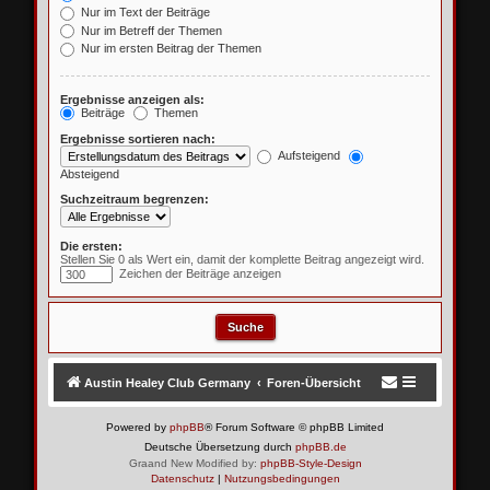
Nur im Text der Beiträge
Nur im Betreff der Themen
Nur im ersten Beitrag der Themen
Ergebnisse anzeigen als:
Beiträge
Themen
Ergebnisse sortieren nach:
Aufsteigend
Absteigend
Suchzeitraum begrenzen:
Die ersten:
Stellen Sie 0 als Wert ein, damit der komplette Beitrag angezeigt wird.
Zeichen der Beiträge anzeigen
Austin Healey Club Germany
Foren-Übersicht
Powered by
phpBB
® Forum Software © phpBB Limited
Deutsche Übersetzung durch
phpBB.de
Graand New Modified by:
phpBB-Style-Design
Datenschutz
|
Nutzungsbedingungen