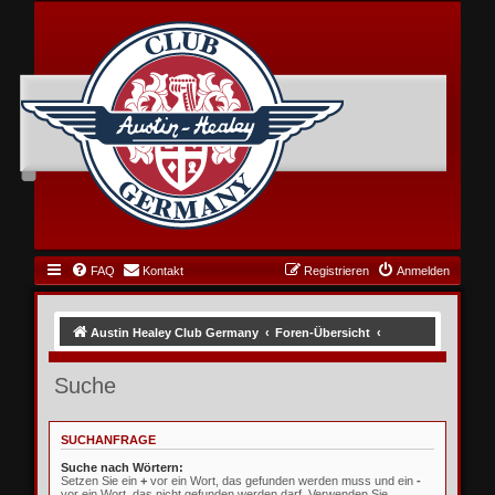
FAQ
Kontakt
Registrieren
Anmelden
Austin Healey Club Germany
Foren-Übersicht
Suche
SUCHANFRAGE
Suche nach Wörtern:
Setzen Sie ein
+
vor ein Wort, das gefunden werden muss und ein
-
vor ein Wort, das nicht gefunden werden darf. Verwenden Sie