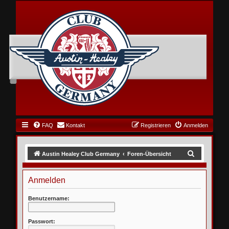
FAQ
Kontakt
Registrieren
Anmelden
S
Austin Healey Club Germany
Foren-Übersicht
u
c
Anmelden
h
Benutzername:
e
Passwort: