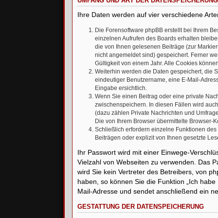
UMFANG UND ART DER DATENSPEICHERUNG
Ihre Daten werden auf vier verschiedene Art
Die Forensoftware phpBB erstellt bei Ihrem Be
einzelnen Aufrufen des Boards erhalten bleiben
die von Ihnen gelesenen Beiträge (zur Markier
nicht angemeldet sind) gespeichert. Ferner we
Gültigkeit von einem Jahr. Alle Cookies können
Weiterhin werden die Daten gespeichert, die S
eindeutiger Benutzername, eine E-Mail-Adresse
Eingabe ersichtlich.
Wenn Sie einen Beitrag oder eine private Nachr
zwischenspeichern. In diesen Fällen wird auch
(dazu zählen Private Nachrichten und Umfrage
Die von Ihrem Browser übermittelte Browser-Ke
Schließlich erfordern einzelne Funktionen de
Beiträgen oder explizit von Ihnen gesetzte Le
Ihr Passwort wird mit einer Einwege-Verschlüs
Vielzahl von Webseiten zu verwenden. Das Pa
wird Sie kein Vertreter des Betreibers, von p
haben, so können Sie die Funktion „Ich hab
Mail-Adresse und sendet anschließend ein ne
GESTATTUNG DER DATENSPEICHERUNG