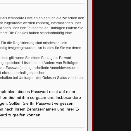
er als temporäre Dateien ablegt und die zwischen den
frufe zugeordnet werden können), Informationen über
ationen über Ihre Teilnahme an Umfragen (sofern Sie
ichert. Die Cookies haben standardmäßig eine
 Für die Registrierung sind mindestens ein
g festgelegt wurden, so ist dies für Sie vor deren
ches gilt, wenn Sie einen Beitrag als Entwurf
en gespeichert: Löschen und Ändern von Beiträgen
tzer-Passwort) und gescheiterte Anmeldeversuche.
 nicht dauerhaft gespeichert.
rhalten bei Umfragen, der Gelesen-Status von Ihren
mpfohlen, dieses Passwort nicht auf einer
gehen Sie mit ihm sorgsam um. Insbesondere
agen. Sollten Sie Ihr Passwort vergessen
ann nach Ihrem Benutzernamen und Ihrer E-
oard zugreifen können.