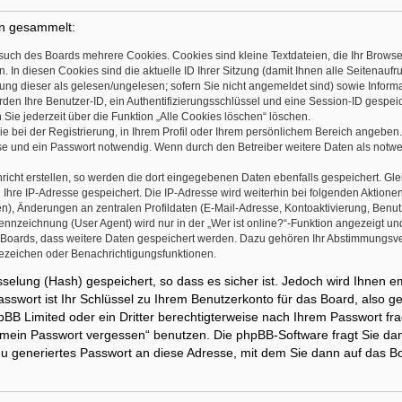
en gesammelt:
such des Boards mehrere Cookies. Cookies sind kleine Textdateien, die Ihr Brows
. In diesen Cookies sind die aktuelle ID Ihrer Sitzung (damit Ihnen alle Seitenau
ung dieser als gelesen/ungelesen; sofern Sie nicht angemeldet sind) sowie Inform
rden Ihre Benutzer-ID, ein Authentifizierungsschlüssel und eine Session-ID gespe
 Sie jederzeit über die Funktion „Alle Cookies löschen“ löschen.
ie bei der Registrierung, in Ihrem Profil oder Ihrem persönlichem Bereich angeben.
 und ein Passwort notwendig. Wenn durch den Betreiber weitere Daten als notwendi
icht erstellen, so werden die dort eingegebenen Daten ebenfalls gespeichert. Glei
 Ihre IP-Adresse gespeichert. Die IP-Adresse wird weiterhin bei folgenden Aktion
n), Änderungen an zentralen Profildaten (E-Mail-Adresse, Kontoaktivierung, Benu
nnzeichnung (User Agent) wird nur in der „Wer ist online?“-Funktion angezeigt und
s Boards, dass weitere Daten gespeichert werden. Dazu gehören Ihr Abstimmungsve
sezeichen oder Benachrichtigungsfunktionen.
selung (Hash) gespeichert, so dass es sicher ist. Jedoch wird Ihnen e
sswort ist Ihr Schlüssel zu Ihrem Benutzerkonto für das Board, also 
hpBB Limited oder ein Dritter berechtigterweise nach Ihrem Passwort fr
e mein Passwort vergessen“ benutzen. Die phpBB-Software fragt Sie d
u generiertes Passwort an diese Adresse, mit dem Sie dann auf das B