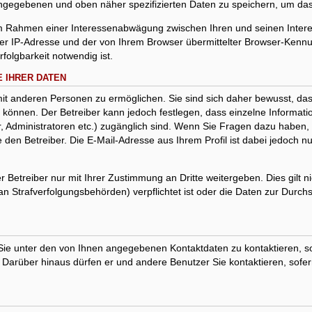
eingegebenen und oben näher spezifizierten Daten zu speichern, um da
 im Rahmen einer Interessenabwägung zwischen Ihren und seinen Interes
er IP-Adresse und der von Ihrem Browser übermittelter Browser-Kennun
olgbarkeit notwendig ist.
 IHRER DATEN
it anderen Personen zu ermöglichen. Sie sind sich daher bewusst, dass
in können. Der Betreiber kann jedoch festlegen, dass einzelne Informat
zer, Administratoren etc.) zugänglich sind. Wenn Sie Fragen dazu habe
den Betreiber. Die E-Mail-Adresse aus Ihrem Profil ist dabei jedoch n
Betreiber nur mit Ihrer Zustimmung an Dritte weitergeben. Dies gilt ni
 Strafverfolgungsbehörden) verpflichtet ist oder die Daten zur Durchse
Sie unter den von Ihnen angegebenen Kontaktdaten zu kontaktieren, sof
. Darüber hinaus dürfen er und andere Benutzer Sie kontaktieren, sofer