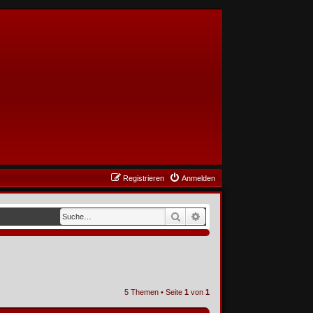
Registrieren
Anmelden
Suche
Erweiterte Suche
5 Themen • Seite
1
von
1