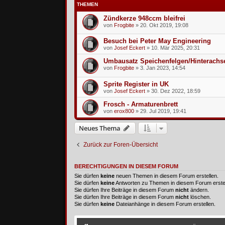
THEMEN
Zündkerze 948ccm bleifrei
von
Frogbite
»
20. Okt 2019, 19:08
Besuch bei Peter May Engineering
von
Josef Eckert
»
10. Mär 2025, 20:31
Umbausatz Speichenfelgen/Hinterachs
von
Frogbite
»
3. Jan 2023, 14:54
Sprite Register in UK
von
Josef Eckert
»
30. Dez 2022, 18:59
Frosch - Armaturenbrett
von
erox800
»
29. Jul 2019, 19:41
Neues Thema
Zurück zur Foren-Übersicht
BERECHTIGUNGEN IN DIESEM FORUM
Sie dürfen
keine
neuen Themen in diesem Forum erstellen.
Sie dürfen
keine
Antworten zu Themen in diesem Forum erstel
Sie dürfen Ihre Beiträge in diesem Forum
nicht
ändern.
Sie dürfen Ihre Beiträge in diesem Forum
nicht
löschen.
Sie dürfen
keine
Dateianhänge in diesem Forum erstellen.