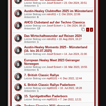
Letzter Beitrag von
Josef Eckert
«
23. Okt 2024, 20:51
Antworten:
1
Austin-Healey Clubtreffen 2025 im Münsterland
Letzter Beitrag von
retro911
«
2. Okt 2024, 22:06
Antworten:
6
AHCG Clubstand auf der Techno Classica
Letzter Beitrag von
Josef Eckert
«
1. Okt 2024, 08:15
Antworten:
13
1
2
Das Wirtschaftswunder auf Reisen 2024
Letzter Beitrag von
retro911
«
10. Aug 2024, 16:27
Antworten:
1
Austin-Healey Moments 2025 - Münsterland
(16. bis 20.07.2025)
Letzter Beitrag von
Josef Eckert
«
14. Jun 2024, 21:00
European Healey Meet 2023 Geiranger
Norwegen
Letzter Beitrag von
Josef Eckert
«
16. Mär 2023, 19:55
Antworten:
5
7. British Classic Rallye
Letzter Beitrag von
mp65101
«
4. Dez 2022, 12:44
6. British Classic Rallye Paderborn
Letzter Beitrag von
mp65101
«
10. Jul 2022, 18:28
Antworten:
1
15. Spridgettreffen Paderborn
Letzter Beitrag von
mp65101
«
7. Jan 2022, 12:21
Techno Classica 2021 abgesagt