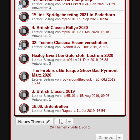
Letzter Beitrag von
Josef Eckert
«
24. Feb 2021, 21:29
Antworten:
3
15. int. Spridgetmeeting 2021 in Paderborn
Letzter Beitrag von
mp65101
«
9. Sep 2020, 16:34
4. British Classic Rallye 2020
Letzter Beitrag von
mp65101
«
31. Mai 2020, 15:18
Antworten:
1
32. Techno-Classica Essen verschoben
Letzter Beitrag von
ISiebert
«
27. Dez 2019, 21:18
Healey Event bei Gütersloh, Lustrum 2020
Letzter Beitrag von
retro911
«
11. Dez 2019, 08:33
Antworten:
3
The Firebirds Burlesque Show-Bad Pyrmont
März.2020
Letzter Beitrag von
rockaroundtheclock
«
20. Okt 2019,
16:14
3. British Classic 2019
Letzter Beitrag von
mp65101
«
15. Aug 2019, 09:07
Antworten:
1
18.08. Britentreffen
Letzter Beitrag von
Ragnar
«
11. Jul 2019, 16:54
Neues Thema
24 Themen • Seite
1
von
1
Gehe zu