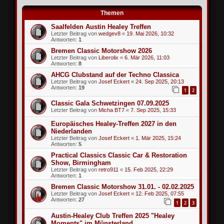
Themen
Saalfelden Austin Healey Treffen
Letzter Beitrag von
wedgev8
«
19. Mai 2026, 10:32
Antworten:
1
Bremen Classic Motorshow 2026
Letzter Beitrag von
Liberolix
«
6. Mär 2026, 11:03
Antworten:
8
AHCG Clubstand auf der Techno Classica
Letzter Beitrag von
Josef Eckert
«
24. Sep 2025, 20:13
Antworten:
19
1
2
Classic Gala Schwetzingen 07.09.2025
Letzter Beitrag von
Micha BT7
«
7. Sep 2025, 15:33
Europäisches Healey-Treffen 2027 in den
Niederlanden
Letzter Beitrag von
Josef Eckert
«
1. Mär 2025, 15:24
Antworten:
5
Practical Classics Classic Car & Restoration
Show, Birmingham
Letzter Beitrag von
retro911
«
15. Feb 2025, 22:29
Antworten:
1
Bremen Classic Motorshow 31.01. - 02.02.2025
Letzter Beitrag von
Josef Eckert
«
12. Feb 2025, 07:55
Antworten:
27
1
2
3
Austin-Healey Club Treffen 2025 "Healey
Moments" im Münsterland