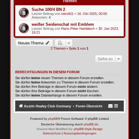
Themen
Suche 100/4 BN 2
Letzter Beitrag von
retro911
«
16. Okt 2025, 00:00
Antworten:
4
weißer Seidenschal mit Emblem
Letzter Beitrag von
Hans-Peter Hambloch
«
30. Jan 2023,
16:21
Neues Thema
2 Themen • Seite
1
von
1
Gehe zu
BERECHTIGUNGEN IN DIESEM FORUM
Sie dürfen
keine
neuen Themen in diesem Forum erstellen.
Sie dürfen
keine
Antworten zu Themen in diesem Forum erstellen.
Sie dürfen Ihre Beiträge in diesem Forum
nicht
ändern.
Sie dürfen Ihre Beiträge in diesem Forum
nicht
löschen.
Sie dürfen
keine
Dateianhänge in diesem Forum erstellen.
Austin Healey Club Germany
Foren-Übersicht
Powered by
phpBB
® Forum Software © phpBB Limited
Deutsche Übersetzung durch
phpBB.de
Graand New Modified by:
phpBB-Style-Design
Datenschutz
|
Nutzungsbedingungen