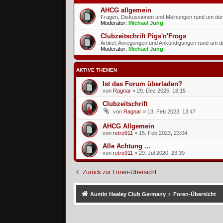
AHCG allgemein
Fragen, Diskussionen und Meinungen rund um d
Moderator:
Michael Jung
Clubzeitschrift Pigs'n'Frogs
Artikel, Anregungen und Ankündigungen rund um die
Moderator:
Michael Jung
AKTIVE THEMEN
Ist das Forum überladen?
von
Ragnar
»
29. Dez 2025, 18:15
Clubzeitschrift
von
Ragnar
»
13. Feb 2023, 13:47
AHCG Allgemein
von
retro911
»
15. Feb 2023, 23:04
Alle Achtung ...
von
retro911
»
29. Jul 2020, 23:39
Zurück zur Foren-Übersicht
Austin Healey Club Germany
Foren-Übersicht