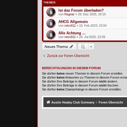
THEMEN
Ist das Forum überladen?
von
Ragnar
»
29. Dez 2025, 18:15
AHCG Allgemein
von
retro911
»
15. Feb 2023, 23:04
Alle Achtung ...
von
retro911
»
29. Jul 2020, 23:39
Neues Thema
Zurück zur Foren-Übersicht
BERECHTIGUNGEN IN DIESEM FORUM
Sie dürfen
keine
neuen Themen in diesem Forum erstellen.
Sie dürfen
keine
Antworten zu Themen in diesem Forum erstel
Sie dürfen Ihre Beiträge in diesem Forum
nicht
ändern.
Sie dürfen Ihre Beiträge in diesem Forum
nicht
löschen.
Sie dürfen
keine
Dateianhänge in diesem Forum erstellen.
Austin Healey Club Germany
Foren-Übersicht