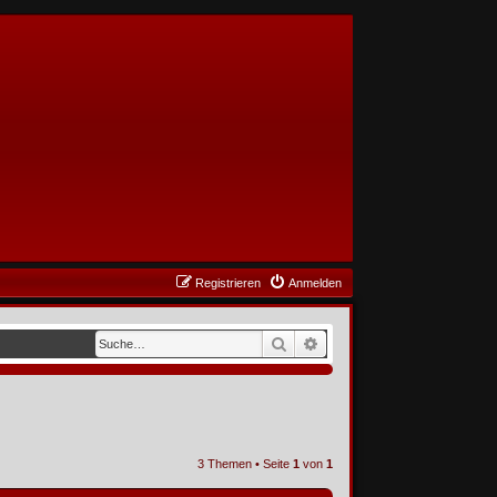
Registrieren
Anmelden
Suche
Erweiterte Suche
3 Themen • Seite
1
von
1