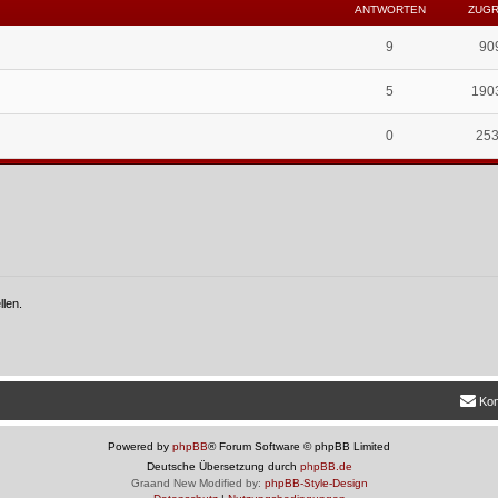
ANTWORTEN
ZUGR
A
9
90
n
A
5
190
t
n
w
A
0
25
t
o
n
w
r
t
o
t
w
r
e
o
t
n
r
e
len.
t
n
e
n
Kon
Powered by
phpBB
® Forum Software © phpBB Limited
Deutsche Übersetzung durch
phpBB.de
Graand New Modified by:
phpBB-Style-Design