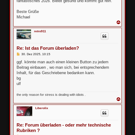
fantastisches 2026. Bleibt gesund und kommt gut rein.
Beste Grüße
Michael
N
a
c
retro911
h
o
b
e
Re: Ist das Forum überladen?
n
B
30. Dez 2025, 10:15
e
i
ggf. könnte man auch einen kleinen Button zu jedem
t
Beitrag einbauen , wo man sich, bei entsprechendem
r
a
Inhalt, für das Geschriebene bedanken kann.
g
bg
ulf
the only reason for stress is dealing with idiots .
N
a
c
Liberolix
h
o
b
e
Re: Forum überladen - oder mehr technische
n
Rubriken ?