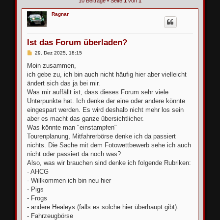
10 Beiträge • Seite
1
von
1
Ragnar
Ist das Forum überladen?
B
29. Dez 2025, 18:15
e
i
Moin zusammen,
t
ich gebe zu, ich bin auch nicht häufig hier aber vielleicht
r
a
ändert sich das ja bei mir.
g
Was mir auffällt ist, dass dieses Forum sehr viele
Unterpunkte hat. Ich denke der eine oder andere könnte
eingespart werden. Es wird deshalb nicht mehr los sein
aber es macht das ganze übersichtlicher.
Was könnte man "einstampfen"
Tourenplanung, Mitfahrerbörse denke ich da passiert
nichts. Die Sache mit dem Fotowettbewerb sehe ich auch
nicht oder passiert da noch was?
Also, was wir brauchen sind denke ich folgende Rubriken:
- AHCG
- Willkommen ich bin neu hier
- Pigs
- Frogs
- andere Healeys (falls es solche hier überhaupt gibt).
- Fahrzeugbörse