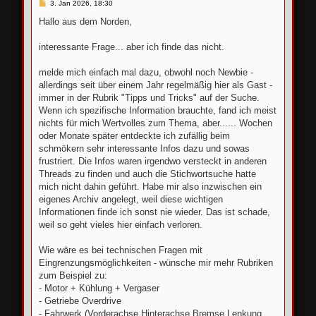
B
3. Jan 2026, 18:30
e
i
Hallo aus dem Norden,
t
r
a
interessante Frage... aber ich finde das nicht.
g
melde mich einfach mal dazu, obwohl noch Newbie -
allerdings seit über einem Jahr regelmäßig hier als Gast -
immer in der Rubrik "Tipps und Tricks" auf der Suche.
Wenn ich spezifische Information brauchte, fand ich meist
nichts für mich Wertvolles zum Thema, aber...... Wochen
oder Monate später entdeckte ich zufällig beim
schmökern sehr interessante Infos dazu und sowas
frustriert. Die Infos waren irgendwo versteckt in anderen
Threads zu finden und auch die Stichwortsuche hatte
mich nicht dahin geführt. Habe mir also inzwischen ein
eigenes Archiv angelegt, weil diese wichtigen
Informationen finde ich sonst nie wieder. Das ist schade,
weil so geht vieles hier einfach verloren.
Wie wäre es bei technischen Fragen mit
Eingrenzungsmöglichkeiten - wünsche mir mehr Rubriken
zum Beispiel zu:
- Motor + Kühlung + Vergaser
- Getriebe Overdrive
- Fahrwerk (Vorderachse Hinterachse Bremse Lenkung