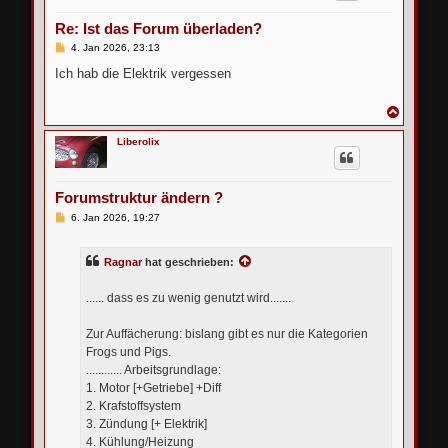
b
e
Re: Ist das Forum überladen?
n
B
4. Jan 2026, 23:13
e
i
Ich hab die Elektrik vergessen
t
r
a
N
g
a
c
Liberolix
h
o
b
e
Forumstruktur ändern ?
n
B
6. Jan 2026, 19:27
e
i
t
Ragnar
hat geschrieben:
r
a
g
...... dass es zu wenig genutzt wird.......
Zur Auffächerung: bislang gibt es nur die Kategorien
Frogs und Pigs.
............ Arbeitsgrundlage:
1. Motor [+Getriebe] +Diff
2. Krafstoffsystem
3. Zündung [+ Elektrik]
4. Kühlung/Heizung