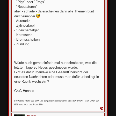
- "Pigs" oder "Frogs"
- "Reparaturen"
aber - schade - da erscheinen dann alle Themen bunt
durcheinander
- Autoradio
- Zylinderkopf
- Speichenfelgen
- Karosserie
- Bremsscheiben
- Zündung
....
Würde auch gerne einfach mal nur schmökern, was die
letzten Tage so Neues geschrieben wurde.
Gibt es dafür irgendwo eine GesamtÜbersicht der
neuesten Nachrichten oder muss man dafür unbedingt in
eine Rubrik wechseln ?
Gruß Hannes
schraube mehr als 30J. an EngländerSportwagen aus den 60ern - seit 2024 an
BJ8 und jetzt auch an BN4
N
a
c
Ragnar