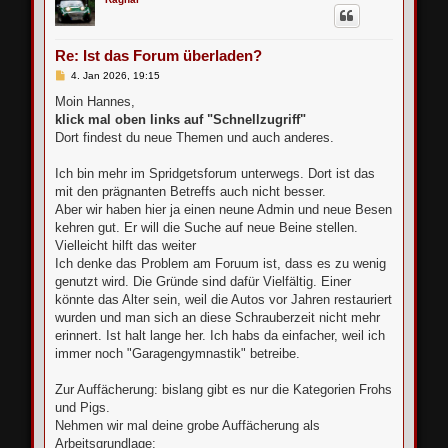
h
o
b
e
Re: Ist das Forum überladen?
n
B
4. Jan 2026, 19:15
e
i
Moin Hannes,
t
klick mal oben links auf "Schnellzugriff"
r
a
Dort findest du neue Themen und auch anderes.
g
Ich bin mehr im Spridgetsforum unterwegs. Dort ist das
mit den prägnanten Betreffs auch nicht besser.
Aber wir haben hier ja einen neune Admin und neue Besen
kehren gut. Er will die Suche auf neue Beine stellen.
Vielleicht hilft das weiter
Ich denke das Problem am Foruum ist, dass es zu wenig
genutzt wird. Die Gründe sind dafür Vielfältig. Einer
könnte das Alter sein, weil die Autos vor Jahren restauriert
wurden und man sich an diese Schrauberzeit nicht mehr
erinnert. Ist halt lange her. Ich habs da einfacher, weil ich
immer noch "Garagengymnastik" betreibe.
Zur Auffächerung: bislang gibt es nur die Kategorien Frohs
und Pigs.
Nehmen wir mal deine grobe Auffächerung als
Arbeitsgrundlage: