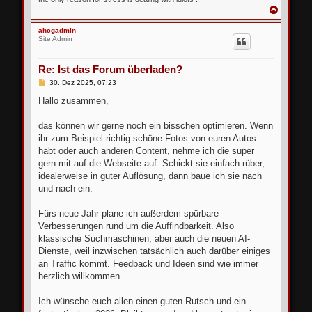
N
a
c
ahcgadmin
h
Site Admin
o
b
e
Re: Ist das Forum überladen?
n
B
30. Dez 2025, 07:23
e
i
Hallo zusammen,
t
r
a
das können wir gerne noch ein bisschen optimieren. Wenn
g
ihr zum Beispiel richtig schöne Fotos von euren Autos
habt oder auch anderen Content, nehme ich die super
gern mit auf die Webseite auf. Schickt sie einfach rüber,
idealerweise in guter Auflösung, dann baue ich sie nach
und nach ein.
Fürs neue Jahr plane ich außerdem spürbare
Verbesserungen rund um die Auffindbarkeit. Also
klassische Suchmaschinen, aber auch die neuen AI-
Dienste, weil inzwischen tatsächlich auch darüber einiges
an Traffic kommt. Feedback und Ideen sind wie immer
herzlich willkommen.
Ich wünsche euch allen einen guten Rutsch und ein