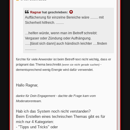
e
i
t
Ragnar
hat geschrieben:
r
a
Auffächerung für einzelne Bereiche wäre ......... mit
g
Sicherheit hilfreich. .........
....helfen würde, wenn man im Betreff schreibt:
Vergaser oder Zündung oder Aufhängung.
......[lässt sich dann] auch händisch leichter .....finden
.............
fürchte für viele Anwender ist beim Betreff-text nicht wichtig, dass er
prägnant das Thema beschreibt
-
(wenn sie nicht gerade suchen)
dementsprechend wenig Energie wird dafür verwendet.
Hallo Ragnar,
danke für Dein Engagement - dachte die Frage kam vom
Moderatorenteam.
Hab ich das System noch nicht verstanden?
Beim Erstellen eines technischen Themas gibt es für
mich nur 4 Kategorien:
- "Tipps und Tricks" oder