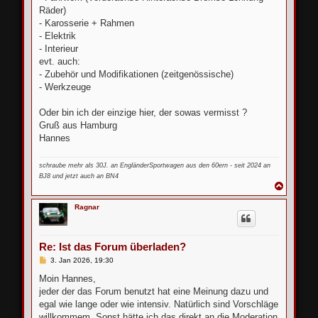
Räder)
- Karosserie + Rahmen
- Elektrik
- Interieur
evt. auch:
- Zubehör und Modifikationen (zeitgenössische)
- Werkzeuge
Oder bin ich der einzige hier, der sowas vermisst ?
Gruß aus Hamburg
Hannes
schraube mehr als 30J. an EngländerSportwagen aus den 60ern - seit 2024 an
BJ8 und jetzt auch an BN4
N
a
c
Ragnar
h
o
b
e
Re: Ist das Forum überladen?
n
B
3. Jan 2026, 19:30
e
i
Moin Hannes,
t
jeder der das Forum benutzt hat eine Meinung dazu und
r
a
egal wie lange oder wie intensiv. Natürlich sind Vorschläge
g
willkommem. Sonst hätte ich das direkt an die Moderation