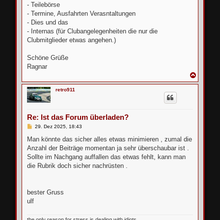
- Teilebörse
- Termine, Ausfahrten Verasntaltungen
- Dies und das
- Internas (für Clubangelegenheiten die nur die
Clubmitglieder etwas angehen.)
Schöne Grüße
Ragnar
N
a
c
retro911
h
o
b
e
Re: Ist das Forum überladen?
n
B
29. Dez 2025, 18:43
e
i
Man könnte das sicher alles etwas minimieren , zumal die
t
Anzahl der Beiträge momentan ja sehr überschaubar ist .
r
a
Sollte im Nachgang auffallen das etwas fehlt, kann man
g
die Rubrik doch sicher nachrüsten .
bester Gruss
ulf
the only reason for stress is dealing with idiots .