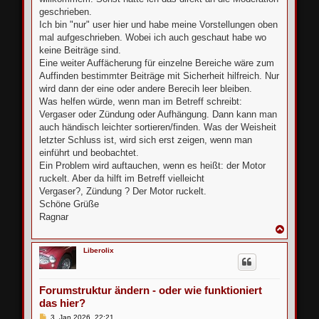
geschrieben.
Ich bin "nur" user hier und habe meine Vorstellungen oben
mal aufgeschrieben. Wobei ich auch geschaut habe wo
keine Beiträge sind.
Eine weiter Auffächerung für einzelne Bereiche wäre zum
Auffinden bestimmter Beiträge mit Sicherheit hilfreich. Nur
wird dann der eine oder andere Berecih leer bleiben.
Was helfen würde, wenn man im Betreff schreibt:
Vergaser oder Zündung oder Aufhängung. Dann kann man
auch händisch leichter sortieren/finden. Was der Weisheit
letzter Schluss ist, wird sich erst zeigen, wenn man
einführt und beobachtet.
Ein Problem wird auftauchen, wenn es heißt: der Motor
ruckelt. Aber da hilft im Betreff vielleicht
Vergaser?, Zündung ? Der Motor ruckelt.
Schöne Grüße
Ragnar
N
a
c
Liberolix
h
o
b
e
Forumstruktur ändern - oder wie funktioniert
n
das hier?
B
3. Jan 2026, 22:21