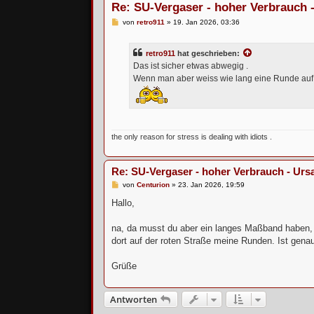
Re: SU-Vergaser - hoher Verbrauch
B
von
retro911
»
19. Jan 2026, 03:36
e
i
t
retro911
hat geschrieben:
r
a
Das ist sicher etwas abwegig .
g
Wenn man aber weiss wie lang eine Runde auf 
the only reason for stress is dealing with idiots .
Re: SU-Vergaser - hoher Verbrauch - Ur
B
von
Centurion
»
23. Jan 2026, 19:59
e
i
Hallo,
t
r
a
na, da musst du aber ein langes Maßband haben, s
g
dort auf der roten Straße meine Runden. Ist gena
Grüße
Antworten