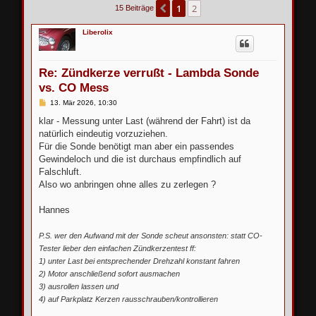
1
2
Vorherige
15 Beiträge
Liberolix
Re: Zündkerze verrußt - Lambda Sonde
vs. CO Mess
B
13. Mär 2026, 10:30
e
i
klar - Messung unter Last (während der Fahrt) ist da
t
natürlich eindeutig vorzuziehen.
r
a
Für die Sonde benötigt man aber ein passendes
g
Gewindeloch und die ist durchaus empfindlich auf
Falschluft.
Also wo anbringen ohne alles zu zerlegen ?
Hannes
P.S. wer den Aufwand mit der Sonde scheut ansonsten: statt CO-
Tester lieber den einfachen Zündkerzentest ff:
1) unter Last bei entsprechender Drehzahl konstant fahren
2) Motor anschließend sofort ausmachen
3) ausrollen lassen und
4) auf Parkplatz Kerzen rausschrauben/kontrollieren