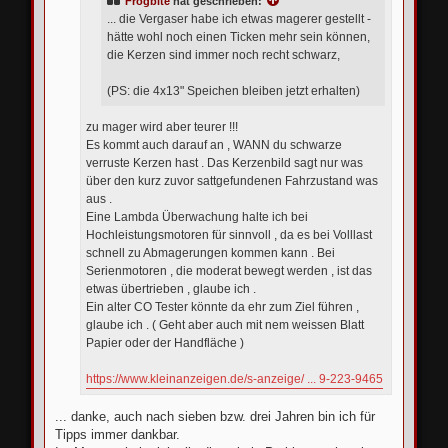
Frogbite
hat geschrieben:
... die Vergaser habe ich etwas magerer gestellt -
hätte wohl noch einen Ticken mehr sein können,
die Kerzen sind immer noch recht schwarz,
(PS: die 4x13" Speichen bleiben jetzt erhalten)
zu mager wird aber teurer !!!
Es kommt auch darauf an , WANN du schwarze
verruste Kerzen hast . Das Kerzenbild sagt nur was
über den kurz zuvor sattgefundenen Fahrzustand was
aus .
Eine Lambda Überwachung halte ich bei
Hochleistungsmotoren für sinnvoll , da es bei Volllast
schnell zu Abmagerungen kommen kann . Bei
Serienmotoren , die moderat bewegt werden , ist das
etwas übertrieben , glaube ich .
Ein alter CO Tester könnte da ehr zum Ziel führen ,
glaube ich . ( Geht aber auch mit nem weissen Blatt
Papier oder der Handfläche )
https://www.kleinanzeigen.de/s-anzeige/ ... 9-223-9465
... danke, auch nach sieben bzw. drei Jahren bin ich für
Tipps immer dankbar.