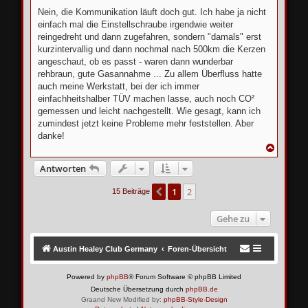
Nein, die Kommunikation läuft doch gut. Ich habe ja nicht
einfach mal die Einstellschraube irgendwie weiter
reingedreht und dann zugefahren, sondern "damals" erst
kurzintervallig und dann nochmal nach 500km die Kerzen
angeschaut, ob es passt - waren dann wunderbar
rehbraun, gute Gasannahme ... Zu allem Überfluss hatte
auch meine Werkstatt, bei der ich immer
einfachheitshalber TÜV machen lasse, auch noch CO²
gemessen und leicht nachgestellt. Wie gesagt, kann ich
zumindest jetzt keine Probleme mehr feststellen. Aber
danke!
N
a
c
Antworten
h
o
1
2
Vorherige
15 Beiträge
b
e
n
Gehe zu
Austin Healey Club Germany
Foren-Übersicht
Powered by
phpBB
® Forum Software © phpBB Limited
Deutsche Übersetzung durch
phpBB.de
Graand New Modified by:
phpBB-Style-Design