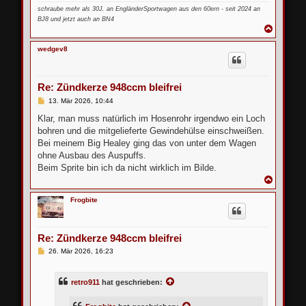
schraube mehr als 30J. an EngländerSportwagen aus den 60ern - seit 2024 an
BJ8 und jetzt auch an BN4
N
a
c
wedgev8
h
o
b
e
Re: Zündkerze 948ccm bleifrei
n
B
13. Mär 2026, 10:44
e
i
Klar, man muss natürlich im Hosenrohr irgendwo ein Loch
t
bohren und die mitgelieferte Gewindehülse einschweißen.
r
a
Bei meinem Big Healey ging das von unter dem Wagen
g
ohne Ausbau des Auspuffs.
Beim Sprite bin ich da nicht wirklich im Bilde.
N
a
c
Frogbite
h
o
b
e
Re: Zündkerze 948ccm bleifrei
n
B
26. Mär 2026, 16:23
e
i
t
retro911
hat geschrieben:
r
a
g