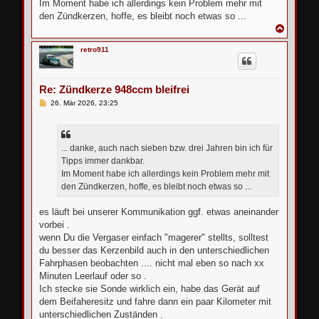
Im Moment habe ich allerdings kein Problem mehr mit
den Zündkerzen, hoffe, es bleibt noch etwas so ...
N
a
c
retro911
h
o
b
e
Re: Zündkerze 948ccm bleifrei
n
B
26. Mär 2026, 23:25
e
i
t
r
a
... danke, auch nach sieben bzw. drei Jahren bin ich für
g
Tipps immer dankbar.
Im Moment habe ich allerdings kein Problem mehr mit
den Zündkerzen, hoffe, es bleibt noch etwas so ...
es läuft bei unserer Kommunikation ggf. etwas aneinander
vorbei .
wenn Du die Vergaser einfach "magerer" stellts, solltest
du besser das Kerzenbild auch in den unterschiedlichen
Fahrphasen beobachten .... nicht mal eben so nach xx
Minuten Leerlauf oder so .
Ich stecke sie Sonde wirklich ein, habe das Gerät auf
dem Beifaheresitz und fahre dann ein paar Kilometer mit
unterschiedlichen Zuständen .