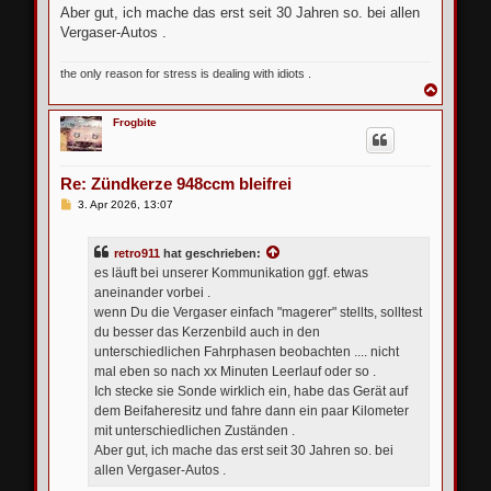
Aber gut, ich mache das erst seit 30 Jahren so. bei allen
Vergaser-Autos .
the only reason for stress is dealing with idiots .
N
a
c
Frogbite
h
o
b
e
Re: Zündkerze 948ccm bleifrei
n
B
3. Apr 2026, 13:07
e
i
t
retro911
hat geschrieben:
r
a
es läuft bei unserer Kommunikation ggf. etwas
g
aneinander vorbei .
wenn Du die Vergaser einfach "magerer" stellts, solltest
du besser das Kerzenbild auch in den
unterschiedlichen Fahrphasen beobachten .... nicht
mal eben so nach xx Minuten Leerlauf oder so .
Ich stecke sie Sonde wirklich ein, habe das Gerät auf
dem Beifaheresitz und fahre dann ein paar Kilometer
mit unterschiedlichen Zuständen .
Aber gut, ich mache das erst seit 30 Jahren so. bei
allen Vergaser-Autos .