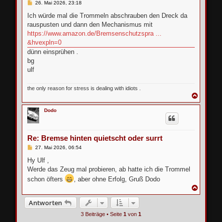
B
26. Mai 2026, 23:18
e
i
Ich würde mal die Trommeln abschrauben den Dreck da
t
rauspusten und dann den Mechanismus mit
r
a
https://www.amazon.de/Bremsenschutzspra ...
g
&hvexpln=0
dünn einsprühen .
bg
ulf
the only reason for stress is dealing with idiots .
N
a
c
Dodo
h
o
b
e
Re: Bremse hinten quietscht oder surrt
n
B
27. Mai 2026, 06:54
e
i
Hy Ulf ,
t
Werde das Zeug mal probieren, ab hatte ich die Trommel
r
a
schon öfters
, aber ohne Erfolg, Gruß Dodo
g
N
a
c
Antworten
h
3 Beiträge • Seite
1
von
1
o