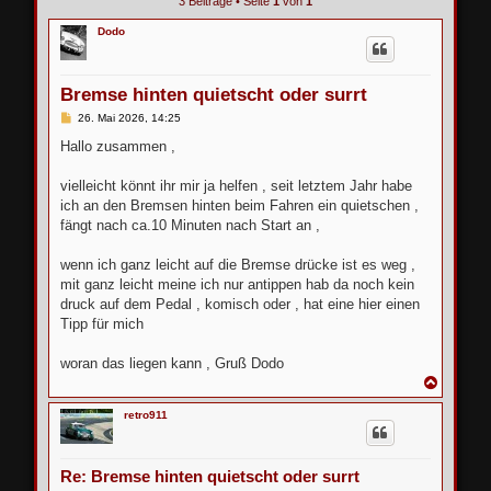
3 Beiträge • Seite
1
von
1
Dodo
Bremse hinten quietscht oder surrt
B
26. Mai 2026, 14:25
e
i
Hallo zusammen ,
t
r
a
vielleicht könnt ihr mir ja helfen , seit letztem Jahr habe
g
ich an den Bremsen hinten beim Fahren ein quietschen ,
fängt nach ca.10 Minuten nach Start an ,
wenn ich ganz leicht auf die Bremse drücke ist es weg ,
mit ganz leicht meine ich nur antippen hab da noch kein
druck auf dem Pedal , komisch oder , hat eine hier einen
Tipp für mich
woran das liegen kann , Gruß Dodo
N
a
c
retro911
h
o
b
e
Re: Bremse hinten quietscht oder surrt
n